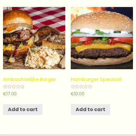
Ambachtelijke Burger
Hamburger Speciaal
Rated
Rated
€
17.00
€
10.00
0
0
out
out
of
of
Add to cart
Add to cart
5
5