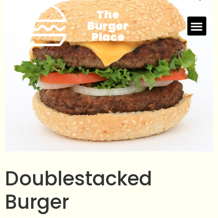
The
Burger
Place
Doublestacked
Burger