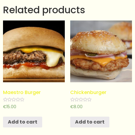
Related products
Maestro Burger
Chickenburger
Rated
Rated
€
15.00
€
8.00
0
0
out
out
of
of
Add to cart
Add to cart
5
5