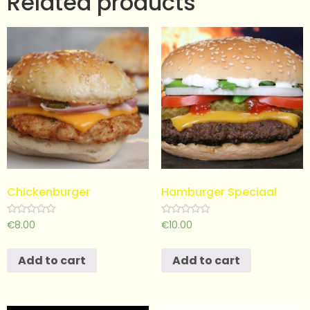
Related products
Chickenburger
Hamburger Speciaal
Rated
Rated
€
8.00
€
10.00
0
0
out
out
of
of
Add to cart
Add to cart
5
5