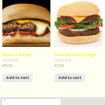
Maestro Burger
Doublestacked Burger
Rated
Rated
€
15.00
€
7.00
0
0
out
out
of
of
Add to cart
Add to cart
5
5